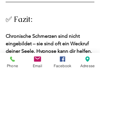
✅ Fazit:
Chronische Schmerzen sind nicht 
eingebildet – sie sind oft ein 
Weckruf 
deiner Seele
. Hypnose kann dir helfen, 
diesen Ruf zu verstehen, deinen Körper 
zu beruhigen und innerlich neu 
Phone
Email
Facebook
Adresse
auszurichten.
📲 Jetzt  Erstgespräch vereinbaren:
https://www.seelenbalance-hypnose.ch