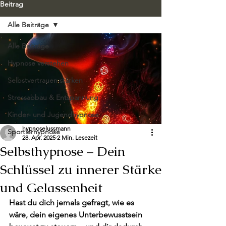
Beitrag
Alle Beiträge
Alle Beiträge
Hypnose verstehen
Selbstvertrauen stärken
Stressabbau & Entspannung
Kinder- und Jugendhypnose
hypnoselussmann
Sportlerhypnose
28. Apr. 2025
2 Min. Lesezeit
Selbsthypnose – Dein
Schlüssel zu innerer Stärke
und Gelassenheit
Hast du dich jemals gefragt, wie es 
wäre, dein eigenes Unterbewusstsein 