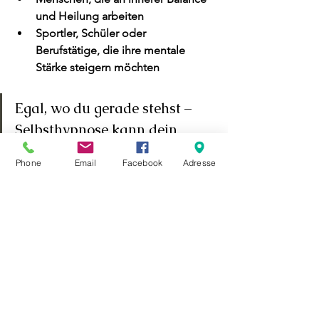
und Heilung 
arbeiten
Sportler, Schüler oder 
Berufstätige, die ihre 
mentale 
Stärke steigern 
möchten
Egal, wo du gerade stehst – 
Selbsthypnose kann dein 
Schlüssel zu mehr 
Phone
Email
Facebook
Adresse
Lebensfreude sein.
Fazit:
Selbsthypnose öffnet die 
Tür zu deinem Inneren.