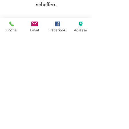
schaffen.
Phone
Email
Facebook
Adresse
So läuft eine Sitzung ab:
ruhiger, sicherer Rahmen
kindgerechte Begleitung
spielerisch & ohne Druck
Eltern werden bei Bedarf
einbezogen