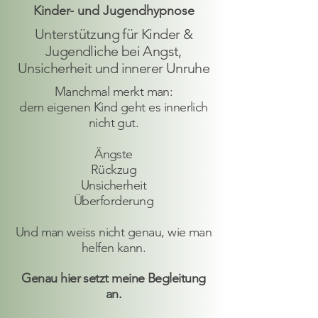
Kinder- und Jugendhypnose
Unterstützung für Kinder &
Jugendliche bei Angst,
Unsicherheit und innerer Unruhe
Manchmal merkt man:
dem eigenen Kind geht es innerlich
nicht gut.
Ängste
Rückzug
Unsicherheit
Überforderung
Und man weiss nicht genau, wie man
helfen kann.
Genau hier setzt meine Begleitung
an.